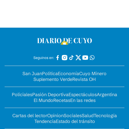
Seguinos en:
San Juan
Política
Economía
Cuyo Minero
Suplemento Verde
Revista OH
Policiales
Pasión Deportiva
Espectáculos
Argentina
El Mundo
Recetas
En las redes
Cartas del lector
Opinion
Sociales
Salud
Tecnología
Tendencia
Estado del tránsito