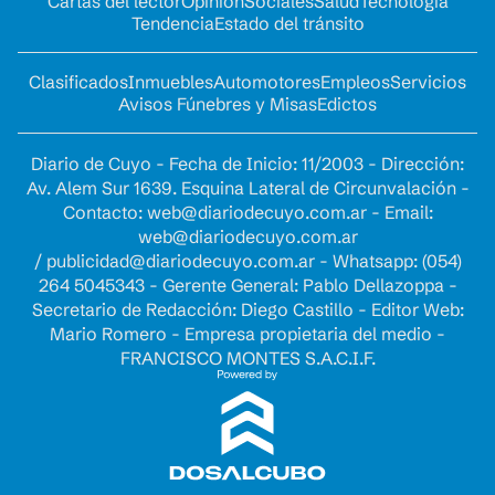
Cartas del lector
Opinion
Sociales
Salud
Tecnología
Tendencia
Estado del tránsito
Clasificados
Inmuebles
Automotores
Empleos
Servicios
Avisos Fúnebres y Misas
Edictos
Diario de Cuyo - Fecha de Inicio: 11/2003 - Dirección:
Av. Alem Sur 1639. Esquina Lateral de Circunvalación -
Contacto:
web@diariodecuyo.com.ar
- Email:
web@diariodecuyo.com.ar
/
publicidad@diariodecuyo.com.ar
-
Whatsapp: (054)
264 5045343 - Gerente General: Pablo Dellazoppa -
Secretario de Redacción: Diego Castillo - Editor Web:
Mario Romero - Empresa propietaria del medio -
FRANCISCO MONTES S.A.C.I.F.