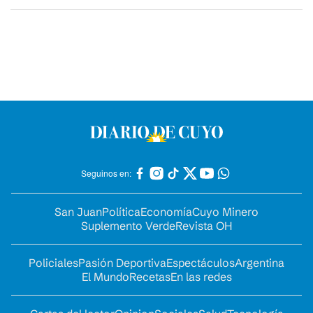
Seguinos en:
San Juan
Política
Economía
Cuyo Minero
Suplemento Verde
Revista OH
Policiales
Pasión Deportiva
Espectáculos
Argentina
El Mundo
Recetas
En las redes