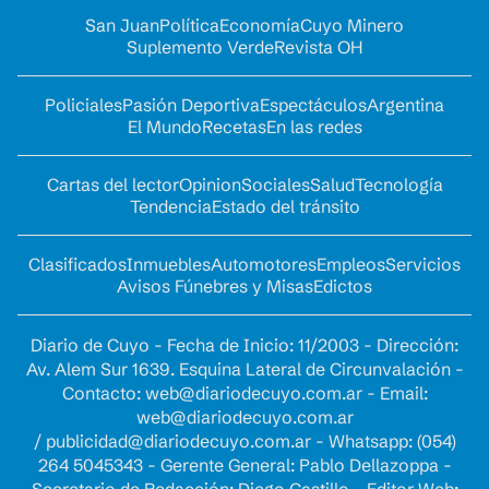
San Juan
Política
Economía
Cuyo Minero
Suplemento Verde
Revista OH
Policiales
Pasión Deportiva
Espectáculos
Argentina
El Mundo
Recetas
En las redes
Cartas del lector
Opinion
Sociales
Salud
Tecnología
Tendencia
Estado del tránsito
Clasificados
Inmuebles
Automotores
Empleos
Servicios
Avisos Fúnebres y Misas
Edictos
Diario de Cuyo - Fecha de Inicio: 11/2003 - Dirección:
Av. Alem Sur 1639. Esquina Lateral de Circunvalación -
Contacto:
web@diariodecuyo.com.ar
- Email:
web@diariodecuyo.com.ar
/
publicidad@diariodecuyo.com.ar
-
Whatsapp: (054)
264 5045343 - Gerente General: Pablo Dellazoppa -
Secretario de Redacción: Diego Castillo - Editor Web: