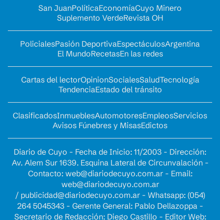
San Juan
Política
Economía
Cuyo Minero
Suplemento Verde
Revista OH
Policiales
Pasión Deportiva
Espectáculos
Argentina
El Mundo
Recetas
En las redes
Cartas del lector
Opinion
Sociales
Salud
Tecnología
Tendencia
Estado del tránsito
Clasificados
Inmuebles
Automotores
Empleos
Servicios
Avisos Fúnebres y Misas
Edictos
Diario de Cuyo - Fecha de Inicio: 11/2003 - Dirección:
Av. Alem Sur 1639. Esquina Lateral de Circunvalación -
Contacto:
web@diariodecuyo.com.ar
- Email:
web@diariodecuyo.com.ar
/
publicidad@diariodecuyo.com.ar
-
Whatsapp: (054)
264 5045343 - Gerente General: Pablo Dellazoppa -
Secretario de Redacción: Diego Castillo - Editor Web: