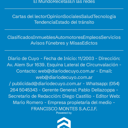
El Mundo
Recetas
En las redes
Cartas del lector
Opinion
Sociales
Salud
Tecnología
Tendencia
Estado del tránsito
Clasificados
Inmuebles
Automotores
Empleos
Servicios
Avisos Fúnebres y Misas
Edictos
Diario de Cuyo - Fecha de Inicio: 11/2003 - Dirección:
Av. Alem Sur 1639. Esquina Lateral de Circunvalación -
Contacto:
web@diariodecuyo.com.ar
- Email:
web@diariodecuyo.com.ar
/
publicidad@diariodecuyo.com.ar
-
Whatsapp: (054)
264 5045343 - Gerente General: Pablo Dellazoppa -
Secretario de Redacción: Diego Castillo - Editor Web:
Mario Romero - Empresa propietaria del medio -
FRANCISCO MONTES S.A.C.I.F.