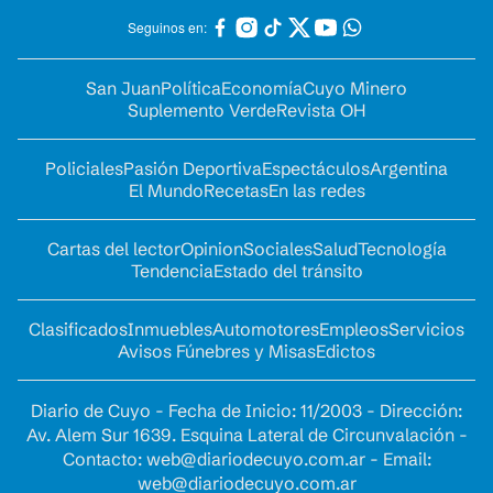
Seguinos en:
San Juan
Política
Economía
Cuyo Minero
Suplemento Verde
Revista OH
Policiales
Pasión Deportiva
Espectáculos
Argentina
El Mundo
Recetas
En las redes
Cartas del lector
Opinion
Sociales
Salud
Tecnología
Tendencia
Estado del tránsito
Clasificados
Inmuebles
Automotores
Empleos
Servicios
Avisos Fúnebres y Misas
Edictos
Diario de Cuyo - Fecha de Inicio: 11/2003 - Dirección:
Av. Alem Sur 1639. Esquina Lateral de Circunvalación -
Contacto:
web@diariodecuyo.com.ar
- Email:
web@diariodecuyo.com.ar