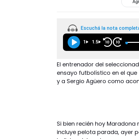
Agr
Escuchá la nota complet
1
1.5
10
10
El entrenador del selecciona
ensayo futbolístico en el que 
y a Sergio Agüero como acom
Si bien recién hoy Maradona r
incluye pelota parada, ayer p