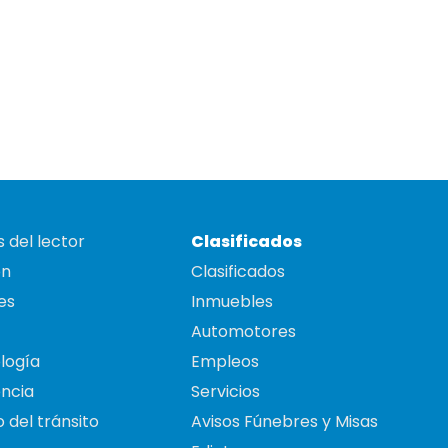
 del lector
Clasificados
on
Clasificados
es
Inmuebles
Automotores
logía
Empleos
ncia
Servicios
 del tránsito
Avisos Fúnebres y Misas