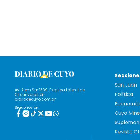
Seccione
San Juan
Av. Alem Sur 1639. Esquina Lateral de
Política
Circunvalación
diariodecuyo.com.ar
Economía
Siguenos en:
Cuyo Mine
Suplemen
Revista O