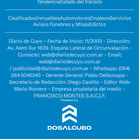
Tendencia
Estado del tránsito
Clasificados
Inmuebles
Automotores
Empleos
Servicios
Avisos Fúnebres y Misas
Edictos
Diario de Cuyo - Fecha de Inicio: 11/2003 - Dirección:
Av. Alem Sur 1639. Esquina Lateral de Circunvalación -
Contacto:
web@diariodecuyo.com.ar
- Email:
web@diariodecuyo.com.ar
/
publicidad@diariodecuyo.com.ar
-
Whatsapp: (054)
264 5045343 - Gerente General: Pablo Dellazoppa -
Secretario de Redacción: Diego Castillo - Editor Web:
Mario Romero - Empresa propietaria del medio -
FRANCISCO MONTES S.A.C.I.F.