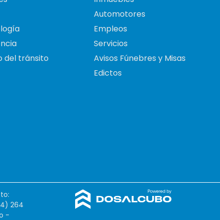
Automotores
logía
Empleos
ncia
Servicios
 del tránsito
Avisos Fúnebres y Misas
Edictos
to:
54) 264
o -