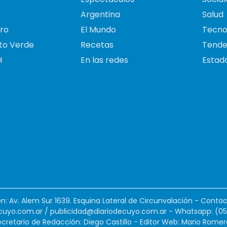
Argentina
Salud
ro
El Mundo
Tecno
to Verde
Recetas
Tende
H
En las redes
Estado
ión: Av. Alem Sur 1639. Esquina Lateral de Circunvalación - Contac
cuyo.com.ar
/
publicidad@diariodecuyo.com.ar
-
Whatsapp: (0
cretario de Redacción: Diego Castillo - Editor Web: Mario Romer