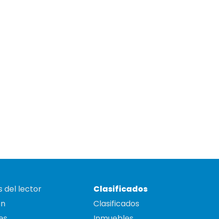
 del lector
Clasificados
on
Clasificados
es
Inmuebles