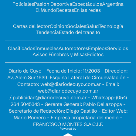
Policiales
Pasión Deportiva
Espectáculos
Argentina
El Mundo
Recetas
En las redes
Cartas del lector
Opinion
Sociales
Salud
Tecnología
Tendencia
Estado del tránsito
Clasificados
Inmuebles
Automotores
Empleos
Servicios
Avisos Fúnebres y Misas
Edictos
Diario de Cuyo - Fecha de Inicio: 11/2003 - Dirección:
Av. Alem Sur 1639. Esquina Lateral de Circunvalación -
Contacto:
web@diariodecuyo.com.ar
- Email:
web@diariodecuyo.com.ar
/
publicidad@diariodecuyo.com.ar
-
Whatsapp: (054)
264 5045343 - Gerente General: Pablo Dellazoppa -
Secretario de Redacción: Diego Castillo - Editor Web:
Mario Romero - Empresa propietaria del medio -
FRANCISCO MONTES S.A.C.I.F.