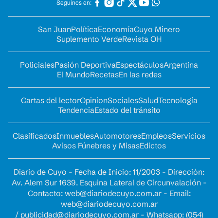
Seguinos en:
San Juan
Política
Economía
Cuyo Minero
Suplemento Verde
Revista OH
Policiales
Pasión Deportiva
Espectáculos
Argentina
El Mundo
Recetas
En las redes
Cartas del lector
Opinion
Sociales
Salud
Tecnología
Tendencia
Estado del tránsito
Clasificados
Inmuebles
Automotores
Empleos
Servicios
Avisos Fúnebres y Misas
Edictos
Diario de Cuyo - Fecha de Inicio: 11/2003 - Dirección:
Av. Alem Sur 1639. Esquina Lateral de Circunvalación -
Contacto:
web@diariodecuyo.com.ar
- Email:
web@diariodecuyo.com.ar
/
publicidad@diariodecuyo.com.ar
-
Whatsapp: (054)