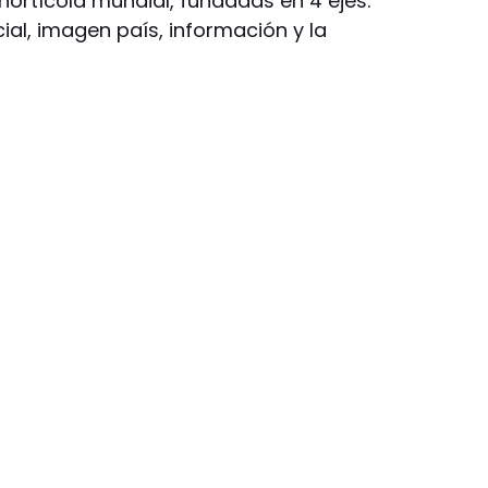
ihortícola mundial, fundadas en 4 ejes:
cial, imagen país, información y la