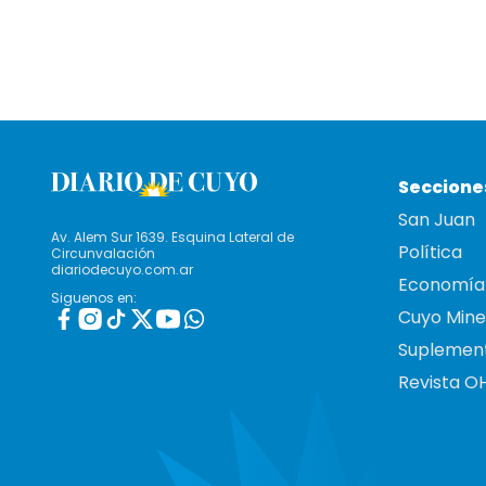
Seccione
San Juan
Av. Alem Sur 1639. Esquina Lateral de
Política
Circunvalación
diariodecuyo.com.ar
Economía
Siguenos en:
Cuyo Mine
Suplemen
Revista O