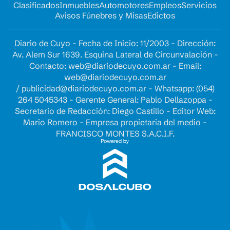
Clasificados
Inmuebles
Automotores
Empleos
Servicios
Avisos Fúnebres y Misas
Edictos
Diario de Cuyo - Fecha de Inicio: 11/2003 - Dirección:
Av. Alem Sur 1639. Esquina Lateral de Circunvalación -
Contacto:
web@diariodecuyo.com.ar
- Email:
web@diariodecuyo.com.ar
/
publicidad@diariodecuyo.com.ar
-
Whatsapp: (054)
264 5045343 - Gerente General: Pablo Dellazoppa -
Secretario de Redacción: Diego Castillo - Editor Web:
Mario Romero - Empresa propietaria del medio -
FRANCISCO MONTES S.A.C.I.F.