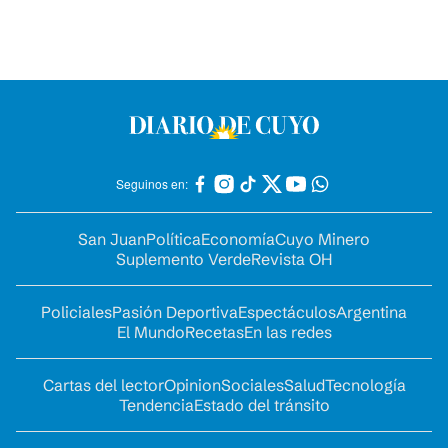
Seguinos en:
San Juan
Política
Economía
Cuyo Minero
Suplemento Verde
Revista OH
Policiales
Pasión Deportiva
Espectáculos
Argentina
El Mundo
Recetas
En las redes
Cartas del lector
Opinion
Sociales
Salud
Tecnología
Tendencia
Estado del tránsito