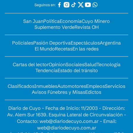
Seguinos en:
San Juan
Política
Economía
Cuyo Minero
Suplemento Verde
Revista OH
Policiales
Pasión Deportiva
Espectáculos
Argentina
El Mundo
Recetas
En las redes
Cartas del lector
Opinion
Sociales
Salud
Tecnología
Tendencia
Estado del tránsito
Clasificados
Inmuebles
Automotores
Empleos
Servicios
Avisos Fúnebres y Misas
Edictos
Diario de Cuyo - Fecha de Inicio: 11/2003 - Dirección:
Av. Alem Sur 1639. Esquina Lateral de Circunvalación -
Contacto:
web@diariodecuyo.com.ar
- Email:
web@diariodecuyo.com.ar