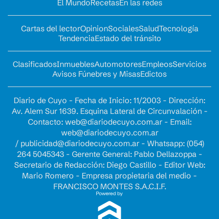
El Mundo
Recetas
En las redes
Cartas del lector
Opinion
Sociales
Salud
Tecnología
Tendencia
Estado del tránsito
Clasificados
Inmuebles
Automotores
Empleos
Servicios
Avisos Fúnebres y Misas
Edictos
Diario de Cuyo - Fecha de Inicio: 11/2003 - Dirección:
Av. Alem Sur 1639. Esquina Lateral de Circunvalación -
Contacto:
web@diariodecuyo.com.ar
- Email:
web@diariodecuyo.com.ar
/
publicidad@diariodecuyo.com.ar
-
Whatsapp: (054)
264 5045343 - Gerente General: Pablo Dellazoppa -
Secretario de Redacción: Diego Castillo - Editor Web:
Mario Romero - Empresa propietaria del medio -
FRANCISCO MONTES S.A.C.I.F.