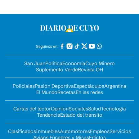
Seguinos en:
San Juan
Política
Economía
Cuyo Minero
Suplemento Verde
Revista OH
Policiales
Pasión Deportiva
Espectáculos
Argentina
El Mundo
Recetas
En las redes
Cartas del lector
Opinion
Sociales
Salud
Tecnología
Tendencia
Estado del tránsito
Clasificados
Inmuebles
Automotores
Empleos
Servicios
Avisos Fúnebres y Misas
Edictos