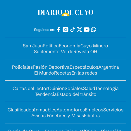
Seguinos en:
San Juan
Política
Economía
Cuyo Minero
Suplemento Verde
Revista OH
Policiales
Pasión Deportiva
Espectáculos
Argentina
El Mundo
Recetas
En las redes
Cartas del lector
Opinion
Sociales
Salud
Tecnología
Tendencia
Estado del tránsito
Clasificados
Inmuebles
Automotores
Empleos
Servicios
Avisos Fúnebres y Misas
Edictos