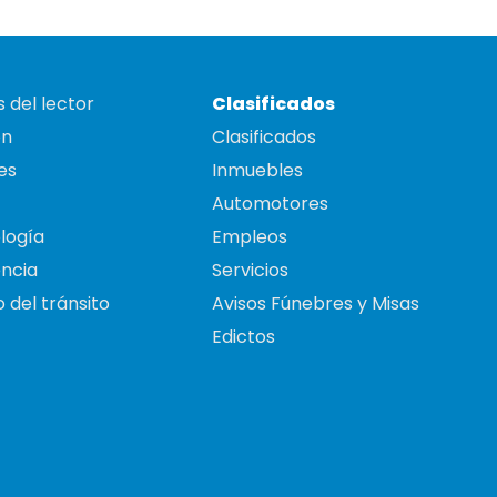
 del lector
Clasificados
on
Clasificados
es
Inmuebles
Automotores
logía
Empleos
ncia
Servicios
 del tránsito
Avisos Fúnebres y Misas
Edictos