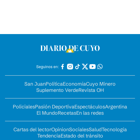
Seguinos en:
San Juan
Política
Economía
Cuyo Minero
Suplemento Verde
Revista OH
Policiales
Pasión Deportiva
Espectáculos
Argentina
El Mundo
Recetas
En las redes
Cartas del lector
Opinion
Sociales
Salud
Tecnología
Tendencia
Estado del tránsito