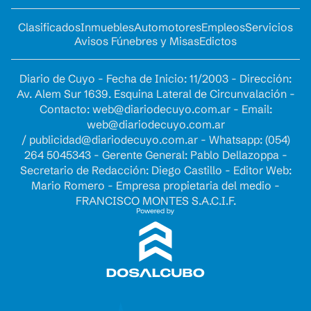
Clasificados
Inmuebles
Automotores
Empleos
Servicios
Avisos Fúnebres y Misas
Edictos
Diario de Cuyo - Fecha de Inicio: 11/2003 - Dirección:
Av. Alem Sur 1639. Esquina Lateral de Circunvalación -
Contacto:
web@diariodecuyo.com.ar
- Email:
web@diariodecuyo.com.ar
/
publicidad@diariodecuyo.com.ar
-
Whatsapp: (054)
264 5045343 - Gerente General: Pablo Dellazoppa -
Secretario de Redacción: Diego Castillo - Editor Web:
Mario Romero - Empresa propietaria del medio -
FRANCISCO MONTES S.A.C.I.F.