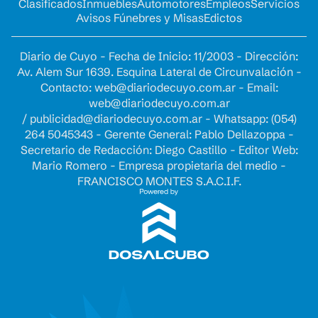
Clasificados
Inmuebles
Automotores
Empleos
Servicios
Avisos Fúnebres y Misas
Edictos
Diario de Cuyo - Fecha de Inicio: 11/2003 - Dirección:
Av. Alem Sur 1639. Esquina Lateral de Circunvalación -
Contacto:
web@diariodecuyo.com.ar
- Email:
web@diariodecuyo.com.ar
/
publicidad@diariodecuyo.com.ar
-
Whatsapp: (054)
264 5045343 - Gerente General: Pablo Dellazoppa -
Secretario de Redacción: Diego Castillo - Editor Web:
Mario Romero - Empresa propietaria del medio -
FRANCISCO MONTES S.A.C.I.F.