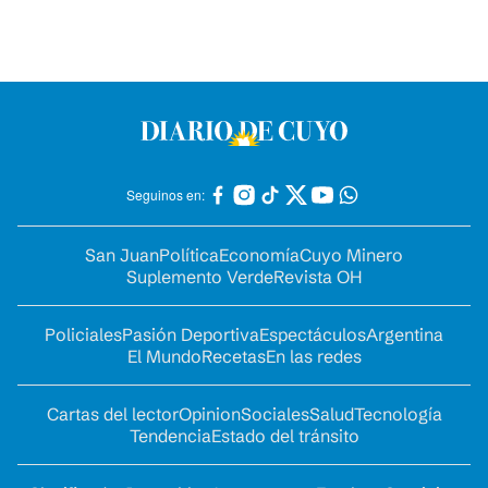
Seguinos en:
San Juan
Política
Economía
Cuyo Minero
Suplemento Verde
Revista OH
Policiales
Pasión Deportiva
Espectáculos
Argentina
El Mundo
Recetas
En las redes
Cartas del lector
Opinion
Sociales
Salud
Tecnología
Tendencia
Estado del tránsito