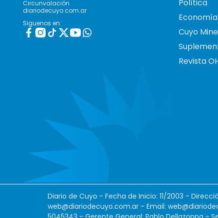
Política
Circunvalación
diariodecuyo.com.ar
Economía
Siguenos en:
Cuyo Mine
Suplemen
Revista O
Diario de Cuyo - Fecha de Inicio: 11/2003 - Direcc
web@diariodecuyo.com.ar
- Email:
web@diariode
5045343 - Gerente General: Pablo Dellazoppa - Se