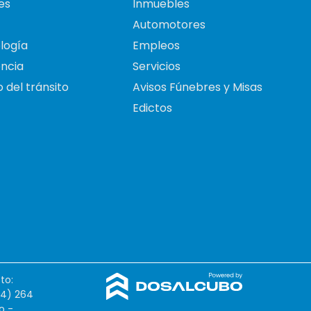
es
Inmuebles
Automotores
logía
Empleos
ncia
Servicios
 del tránsito
Avisos Fúnebres y Misas
Edictos
to:
54) 264
o -