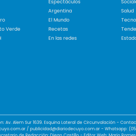
Espectáculos
Social
Argentina
Salud
ro
El Mundo
Tecno
to Verde
Recetas
Tende
H
En las redes
Estado
ión: Av. Alem Sur 1639. Esquina Lateral de Circunvalación - Contac
cuyo.com.ar
/
publicidad@diariodecuyo.com.ar
-
Whatsapp: (0
cretario de Redacción: Diego Castillo - Editor Web: Mario Romer