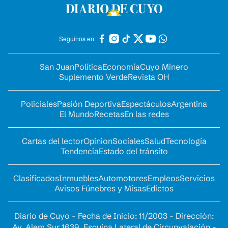
Seguinos en:
San Juan
Política
Economía
Cuyo Minero
Suplemento Verde
Revista OH
Policiales
Pasión Deportiva
Espectáculos
Argentina
El Mundo
Recetas
En las redes
Cartas del lector
Opinion
Sociales
Salud
Tecnología
Tendencia
Estado del tránsito
Clasificados
Inmuebles
Automotores
Empleos
Servicios
Avisos Fúnebres y Misas
Edictos
Diario de Cuyo - Fecha de Inicio: 11/2003 - Dirección:
Av. Alem Sur 1639. Esquina Lateral de Circunvalación -