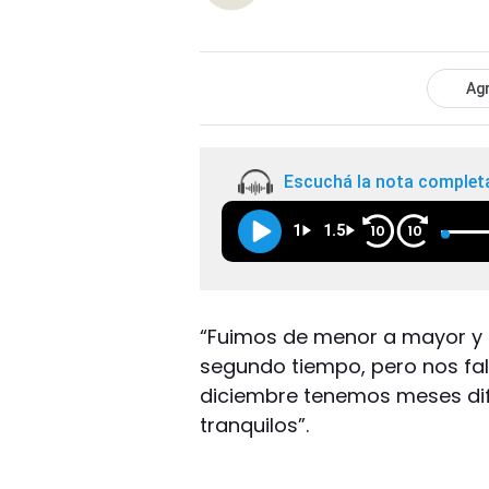
Agr
Escuchá la nota complet
1
1.5
10
10
“Fuimos de menor a mayor y
segundo tiempo, pero nos fal
diciembre tenemos meses difíc
tranquilos”.