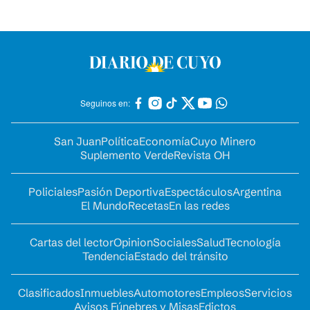
Seguinos en:
San Juan
Política
Economía
Cuyo Minero
Suplemento Verde
Revista OH
Policiales
Pasión Deportiva
Espectáculos
Argentina
El Mundo
Recetas
En las redes
Cartas del lector
Opinion
Sociales
Salud
Tecnología
Tendencia
Estado del tránsito
Clasificados
Inmuebles
Automotores
Empleos
Servicios
Avisos Fúnebres y Misas
Edictos