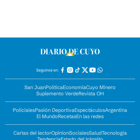
Seguinos en:
San Juan
Política
Economía
Cuyo Minero
Suplemento Verde
Revista OH
Policiales
Pasión Deportiva
Espectáculos
Argentina
El Mundo
Recetas
En las redes
Cartas del lector
Opinion
Sociales
Salud
Tecnología
Tendencia
Estado del tránsito