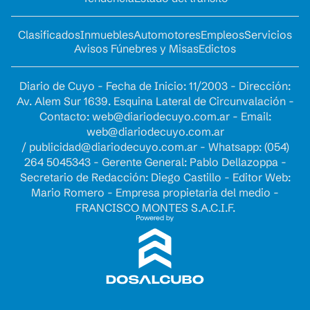
Clasificados
Inmuebles
Automotores
Empleos
Servicios
Avisos Fúnebres y Misas
Edictos
Diario de Cuyo - Fecha de Inicio: 11/2003 - Dirección:
Av. Alem Sur 1639. Esquina Lateral de Circunvalación -
Contacto:
web@diariodecuyo.com.ar
- Email:
web@diariodecuyo.com.ar
/
publicidad@diariodecuyo.com.ar
-
Whatsapp: (054)
264 5045343 - Gerente General: Pablo Dellazoppa -
Secretario de Redacción: Diego Castillo - Editor Web:
Mario Romero - Empresa propietaria del medio -
FRANCISCO MONTES S.A.C.I.F.