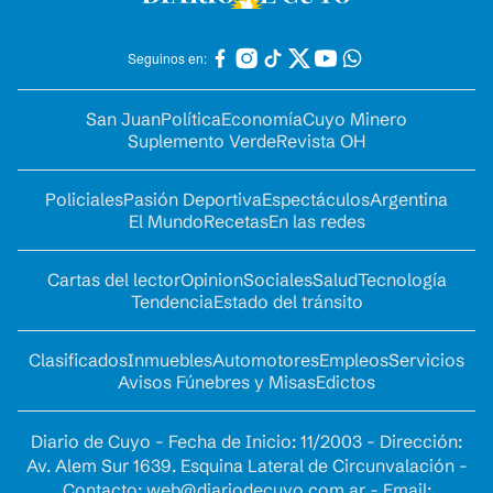
Seguinos en:
San Juan
Política
Economía
Cuyo Minero
Suplemento Verde
Revista OH
Policiales
Pasión Deportiva
Espectáculos
Argentina
El Mundo
Recetas
En las redes
Cartas del lector
Opinion
Sociales
Salud
Tecnología
Tendencia
Estado del tránsito
Clasificados
Inmuebles
Automotores
Empleos
Servicios
Avisos Fúnebres y Misas
Edictos
Diario de Cuyo - Fecha de Inicio: 11/2003 - Dirección:
Av. Alem Sur 1639. Esquina Lateral de Circunvalación -
Contacto:
web@diariodecuyo.com.ar
- Email: