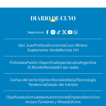
Seguinos en:
San Juan
Política
Economía
Cuyo Minero
Suplemento Verde
Revista OH
Policiales
Pasión Deportiva
Espectáculos
Argentina
El Mundo
Recetas
En las redes
Cartas del lector
Opinion
Sociales
Salud
Tecnología
Tendencia
Estado del tránsito
Clasificados
Inmuebles
Automotores
Empleos
Servicios
Avisos Fúnebres y Misas
Edictos