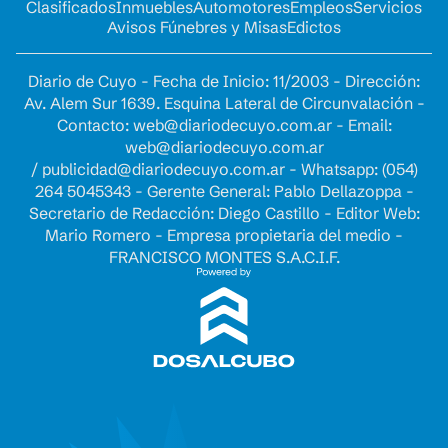
Clasificados
Inmuebles
Automotores
Empleos
Servicios
Avisos Fúnebres y Misas
Edictos
Diario de Cuyo - Fecha de Inicio: 11/2003 - Dirección:
Av. Alem Sur 1639. Esquina Lateral de Circunvalación -
Contacto:
web@diariodecuyo.com.ar
- Email:
web@diariodecuyo.com.ar
/
publicidad@diariodecuyo.com.ar
-
Whatsapp: (054)
264 5045343 - Gerente General: Pablo Dellazoppa -
Secretario de Redacción: Diego Castillo - Editor Web:
Mario Romero - Empresa propietaria del medio -
FRANCISCO MONTES S.A.C.I.F.