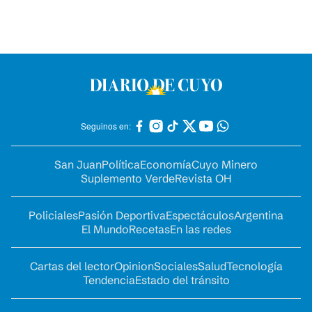
Seguinos en:
San Juan
Política
Economía
Cuyo Minero
Suplemento Verde
Revista OH
Policiales
Pasión Deportiva
Espectáculos
Argentina
El Mundo
Recetas
En las redes
Cartas del lector
Opinion
Sociales
Salud
Tecnología
Tendencia
Estado del tránsito