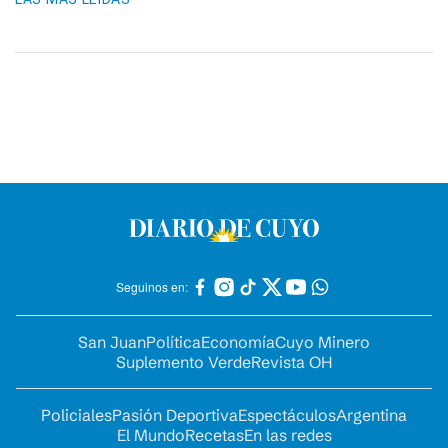
Seguinos en:
San Juan
Política
Economía
Cuyo Minero
Suplemento Verde
Revista OH
Policiales
Pasión Deportiva
Espectáculos
Argentina
El Mundo
Recetas
En las redes