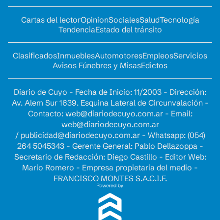
Cartas del lector
Opinion
Sociales
Salud
Tecnología
Tendencia
Estado del tránsito
Clasificados
Inmuebles
Automotores
Empleos
Servicios
Avisos Fúnebres y Misas
Edictos
Diario de Cuyo - Fecha de Inicio: 11/2003 - Dirección:
Av. Alem Sur 1639. Esquina Lateral de Circunvalación -
Contacto:
web@diariodecuyo.com.ar
- Email:
web@diariodecuyo.com.ar
/
publicidad@diariodecuyo.com.ar
-
Whatsapp: (054)
264 5045343 - Gerente General: Pablo Dellazoppa -
Secretario de Redacción: Diego Castillo - Editor Web:
Mario Romero - Empresa propietaria del medio -
FRANCISCO MONTES S.A.C.I.F.