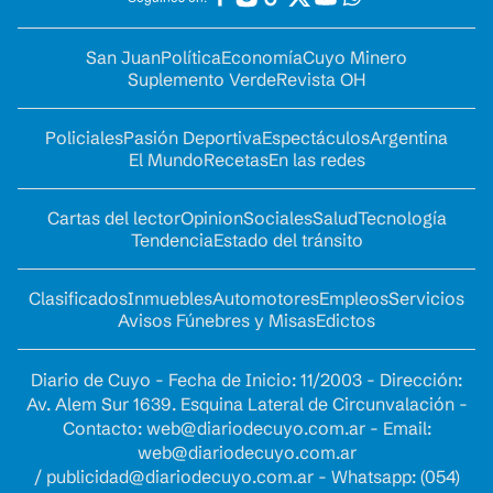
San Juan
Política
Economía
Cuyo Minero
Suplemento Verde
Revista OH
Policiales
Pasión Deportiva
Espectáculos
Argentina
El Mundo
Recetas
En las redes
Cartas del lector
Opinion
Sociales
Salud
Tecnología
Tendencia
Estado del tránsito
Clasificados
Inmuebles
Automotores
Empleos
Servicios
Avisos Fúnebres y Misas
Edictos
Diario de Cuyo - Fecha de Inicio: 11/2003 - Dirección:
Av. Alem Sur 1639. Esquina Lateral de Circunvalación -
Contacto:
web@diariodecuyo.com.ar
- Email:
web@diariodecuyo.com.ar
/
publicidad@diariodecuyo.com.ar
-
Whatsapp: (054)