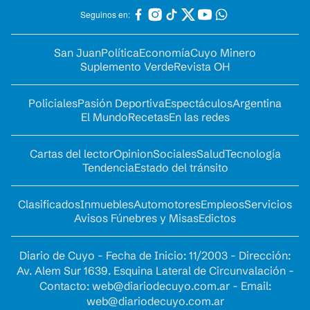
Seguinos en:
San Juan
Política
Economía
Cuyo Minero
Suplemento Verde
Revista OH
Policiales
Pasión Deportiva
Espectáculos
Argentina
El Mundo
Recetas
En las redes
Cartas del lector
Opinion
Sociales
Salud
Tecnología
Tendencia
Estado del tránsito
Clasificados
Inmuebles
Automotores
Empleos
Servicios
Avisos Fúnebres y Misas
Edictos
Diario de Cuyo - Fecha de Inicio: 11/2003 - Dirección:
Av. Alem Sur 1639. Esquina Lateral de Circunvalación -
Contacto:
web@diariodecuyo.com.ar
- Email:
web@diariodecuyo.com.ar