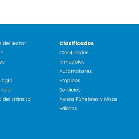
 del lector
Clasificados
on
Clasificados
es
Inmuebles
Automotores
logía
Empleos
ncia
Servicios
 del tránsito
Avisos Fúnebres y Misas
Edictos