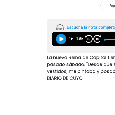
Agr
Escuchá la nota complet
1
1.5
10
10
La nueva Reina de Capital tie
pasado sábado. "Desde que s
vestidos, me pintaba y posaba
DIARIO DE CUYO.