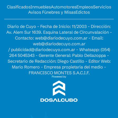
Clasificados
Inmuebles
Automotores
Empleos
Servicios
Avisos Fúnebres y Misas
Edictos
Diario de Cuyo - Fecha de Inicio: 11/2003 - Dirección:
Av. Alem Sur 1639. Esquina Lateral de Circunvalación -
Contacto:
web@diariodecuyo.com.ar
- Email:
web@diariodecuyo.com.ar
/
publicidad@diariodecuyo.com.ar
-
Whatsapp: (054)
264 5045343 - Gerente General: Pablo Dellazoppa -
Secretario de Redacción: Diego Castillo - Editor Web:
Mario Romero - Empresa propietaria del medio -
FRANCISCO MONTES S.A.C.I.F.