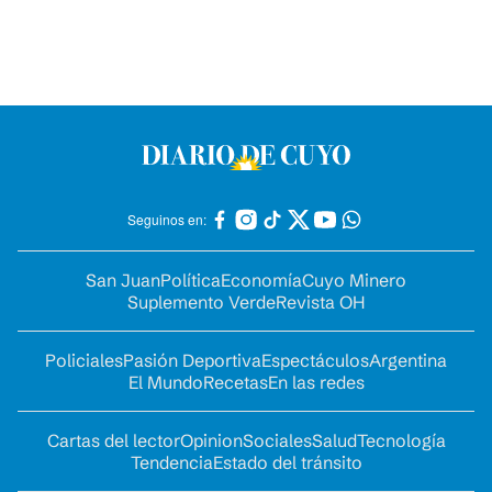
Seguinos en:
San Juan
Política
Economía
Cuyo Minero
Suplemento Verde
Revista OH
Policiales
Pasión Deportiva
Espectáculos
Argentina
El Mundo
Recetas
En las redes
Cartas del lector
Opinion
Sociales
Salud
Tecnología
Tendencia
Estado del tránsito