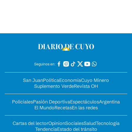
Seguinos en:
San Juan
Política
Economía
Cuyo Minero
Suplemento Verde
Revista OH
Policiales
Pasión Deportiva
Espectáculos
Argentina
El Mundo
Recetas
En las redes
Cartas del lector
Opinion
Sociales
Salud
Tecnología
Tendencia
Estado del tránsito