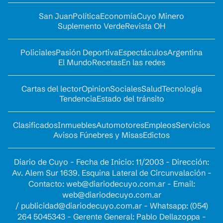
San Juan
Política
Economía
Cuyo Minero
Suplemento Verde
Revista OH
Policiales
Pasión Deportiva
Espectáculos
Argentina
El Mundo
Recetas
En las redes
Cartas del lector
Opinion
Sociales
Salud
Tecnología
Tendencia
Estado del tránsito
Clasificados
Inmuebles
Automotores
Empleos
Servicios
Avisos Fúnebres y Misas
Edictos
Diario de Cuyo - Fecha de Inicio: 11/2003 - Dirección:
Av. Alem Sur 1639. Esquina Lateral de Circunvalación -
Contacto:
web@diariodecuyo.com.ar
- Email:
web@diariodecuyo.com.ar
/
publicidad@diariodecuyo.com.ar
-
Whatsapp: (054)
264 5045343 - Gerente General: Pablo Dellazoppa -