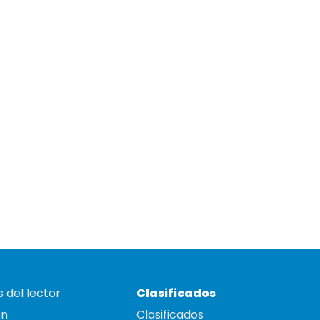
 del lector
Clasificados
on
Clasificados