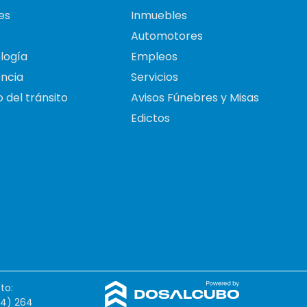
es
Inmuebles
Automotores
logía
Empleos
ncia
Servicios
 del tránsito
Avisos Fúnebres y Misas
Edictos
to:
54) 264