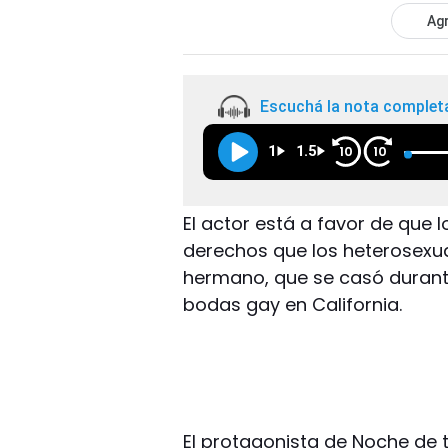
Agr
Escuchá la nota complet
1
1.5
10
10
El actor está a favor de que
derechos que los heterosexua
hermano, que se casó durante
bodas gay en California.
El protagonista de Noche de