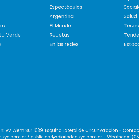
Espectáculos
Social
Argentina
Salud
ro
El Mundo
Tecno
to Verde
Recetas
Tende
H
En las redes
Estado
ión: Av. Alem Sur 1639. Esquina Lateral de Circunvalación - Contac
cuyo.com.ar
/
publicidad@diariodecuyo.com.ar
-
Whatsapp: (0