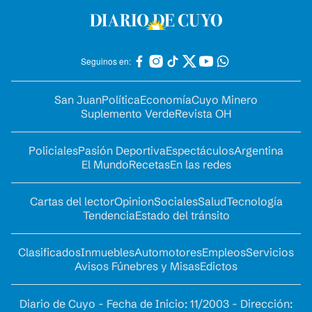
Seguinos en:
San Juan
Política
Economía
Cuyo Minero
Suplemento Verde
Revista OH
Policiales
Pasión Deportiva
Espectáculos
Argentina
El Mundo
Recetas
En las redes
Cartas del lector
Opinion
Sociales
Salud
Tecnología
Tendencia
Estado del tránsito
Clasificados
Inmuebles
Automotores
Empleos
Servicios
Avisos Fúnebres y Misas
Edictos
Diario de Cuyo - Fecha de Inicio: 11/2003 - Dirección: