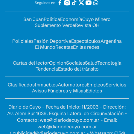
Seguinos en:
San Juan
Política
Economía
Cuyo Minero
Suplemento Verde
Revista OH
Policiales
Pasión Deportiva
Espectáculos
Argentina
El Mundo
Recetas
En las redes
Cartas del lector
Opinion
Sociales
Salud
Tecnología
Tendencia
Estado del tránsito
Clasificados
Inmuebles
Automotores
Empleos
Servicios
Avisos Fúnebres y Misas
Edictos
Diario de Cuyo - Fecha de Inicio: 11/2003 - Dirección:
Av. Alem Sur 1639. Esquina Lateral de Circunvalación -
Contacto:
web@diariodecuyo.com.ar
- Email:
web@diariodecuyo.com.ar
/
publicidad@diariodecuyo.com.ar
-
Whatsapp: (054)