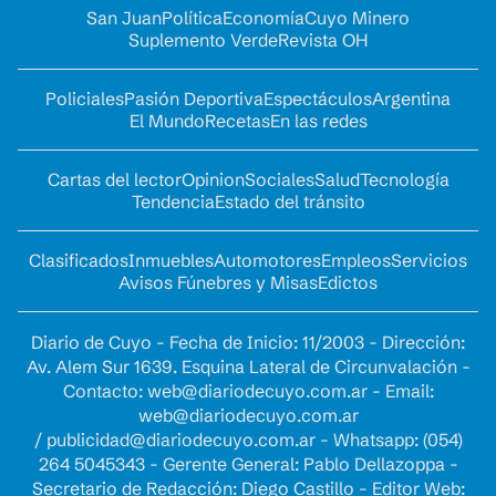
San Juan
Política
Economía
Cuyo Minero
Suplemento Verde
Revista OH
Policiales
Pasión Deportiva
Espectáculos
Argentina
El Mundo
Recetas
En las redes
Cartas del lector
Opinion
Sociales
Salud
Tecnología
Tendencia
Estado del tránsito
Clasificados
Inmuebles
Automotores
Empleos
Servicios
Avisos Fúnebres y Misas
Edictos
Diario de Cuyo - Fecha de Inicio: 11/2003 - Dirección:
Av. Alem Sur 1639. Esquina Lateral de Circunvalación -
Contacto:
web@diariodecuyo.com.ar
- Email:
web@diariodecuyo.com.ar
/
publicidad@diariodecuyo.com.ar
-
Whatsapp: (054)
264 5045343 - Gerente General: Pablo Dellazoppa -
Secretario de Redacción: Diego Castillo - Editor Web: