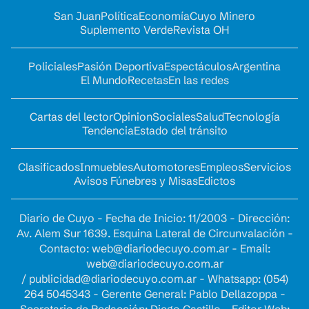
San Juan
Política
Economía
Cuyo Minero
Suplemento Verde
Revista OH
Policiales
Pasión Deportiva
Espectáculos
Argentina
El Mundo
Recetas
En las redes
Cartas del lector
Opinion
Sociales
Salud
Tecnología
Tendencia
Estado del tránsito
Clasificados
Inmuebles
Automotores
Empleos
Servicios
Avisos Fúnebres y Misas
Edictos
Diario de Cuyo - Fecha de Inicio: 11/2003 - Dirección:
Av. Alem Sur 1639. Esquina Lateral de Circunvalación -
Contacto:
web@diariodecuyo.com.ar
- Email:
web@diariodecuyo.com.ar
/
publicidad@diariodecuyo.com.ar
-
Whatsapp: (054)
264 5045343 - Gerente General: Pablo Dellazoppa -
Secretario de Redacción: Diego Castillo - Editor Web: