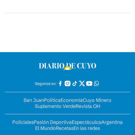
Seguinos en:
San Juan
Política
Economía
Cuyo Minero
Suplemento Verde
Revista OH
Policiales
Pasión Deportiva
Espectáculos
Argentina
El Mundo
Recetas
En las redes