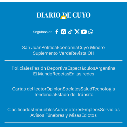
Seguinos en:
San Juan
Política
Economía
Cuyo Minero
Suplemento Verde
Revista OH
Policiales
Pasión Deportiva
Espectáculos
Argentina
El Mundo
Recetas
En las redes
Cartas del lector
Opinion
Sociales
Salud
Tecnología
Tendencia
Estado del tránsito
Clasificados
Inmuebles
Automotores
Empleos
Servicios
Avisos Fúnebres y Misas
Edictos