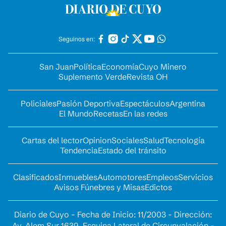
Seguinos en:
San Juan
Política
Economía
Cuyo Minero
Suplemento Verde
Revista OH
Policiales
Pasión Deportiva
Espectáculos
Argentina
El Mundo
Recetas
En las redes
Cartas del lector
Opinion
Sociales
Salud
Tecnología
Tendencia
Estado del tránsito
Clasificados
Inmuebles
Automotores
Empleos
Servicios
Avisos Fúnebres y Misas
Edictos
Diario de Cuyo - Fecha de Inicio: 11/2003 - Dirección:
Av. Alem Sur 1639. Esquina Lateral de Circunvalación -