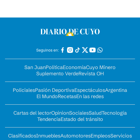
Seguinos en:
San Juan
Política
Economía
Cuyo Minero
Suplemento Verde
Revista OH
Policiales
Pasión Deportiva
Espectáculos
Argentina
El Mundo
Recetas
En las redes
Cartas del lector
Opinion
Sociales
Salud
Tecnología
Tendencia
Estado del tránsito
Clasificados
Inmuebles
Automotores
Empleos
Servicios