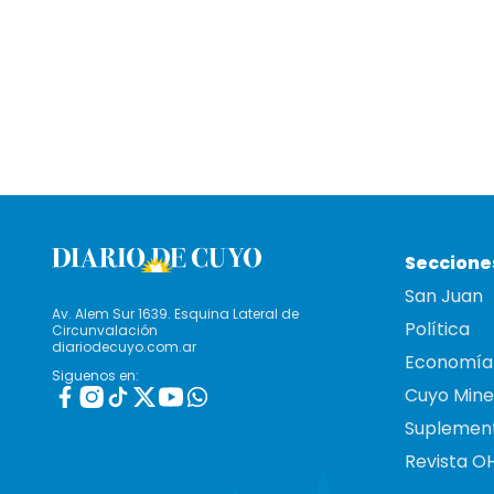
Seccione
San Juan
Av. Alem Sur 1639. Esquina Lateral de
Política
Circunvalación
diariodecuyo.com.ar
Economía
Siguenos en:
Cuyo Mine
Suplemen
Revista O