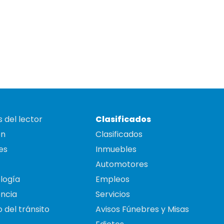
 del lector
Clasificados
on
Clasificados
es
Inmuebles
Automotores
logía
Empleos
ncia
Servicios
 del tránsito
Avisos Fúnebres y Misas