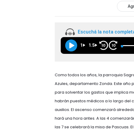
Agr
Escuchá la nota complet
1
1.5
10
10
Como todos los años, la parroquia Sagra
Azules, departamento Zonda. Este año pi
para solventar los gastos que implica mo
habrán puestos médicos a lo largo del c
auxilios. El ascenso comenzará alrededo
hará una hora antes. A las 4 comenzarán 
las 7 se celebrará la misa de Pascuas. El