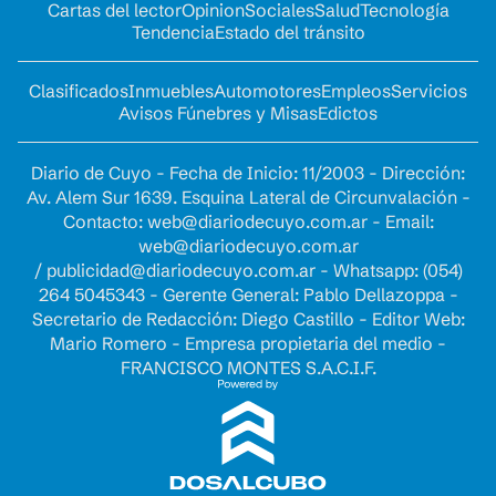
Cartas del lector
Opinion
Sociales
Salud
Tecnología
Tendencia
Estado del tránsito
Clasificados
Inmuebles
Automotores
Empleos
Servicios
Avisos Fúnebres y Misas
Edictos
Diario de Cuyo - Fecha de Inicio: 11/2003 - Dirección:
Av. Alem Sur 1639. Esquina Lateral de Circunvalación -
Contacto:
web@diariodecuyo.com.ar
- Email:
web@diariodecuyo.com.ar
/
publicidad@diariodecuyo.com.ar
-
Whatsapp: (054)
264 5045343 - Gerente General: Pablo Dellazoppa -
Secretario de Redacción: Diego Castillo - Editor Web:
Mario Romero - Empresa propietaria del medio -
FRANCISCO MONTES S.A.C.I.F.