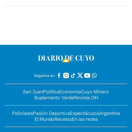
Seguinos en:
San Juan
Política
Economía
Cuyo Minero
Suplemento Verde
Revista OH
Policiales
Pasión Deportiva
Espectáculos
Argentina
El Mundo
Recetas
En las redes