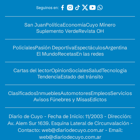
Seguinos en:
San Juan
Política
Economía
Cuyo Minero
Suplemento Verde
Revista OH
Policiales
Pasión Deportiva
Espectáculos
Argentina
El Mundo
Recetas
En las redes
Cartas del lector
Opinion
Sociales
Salud
Tecnología
Tendencia
Estado del tránsito
Clasificados
Inmuebles
Automotores
Empleos
Servicios
Avisos Fúnebres y Misas
Edictos
Diario de Cuyo - Fecha de Inicio: 11/2003 - Dirección:
Av. Alem Sur 1639. Esquina Lateral de Circunvalación -
Contacto:
web@diariodecuyo.com.ar
- Email:
web@diariodecuyo.com.ar