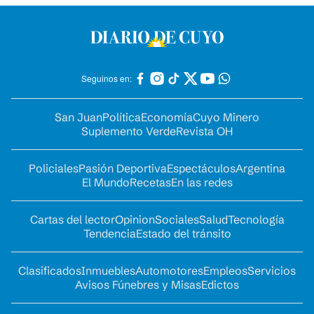
Seguinos en:
San Juan
Política
Economía
Cuyo Minero
Suplemento Verde
Revista OH
Policiales
Pasión Deportiva
Espectáculos
Argentina
El Mundo
Recetas
En las redes
Cartas del lector
Opinion
Sociales
Salud
Tecnología
Tendencia
Estado del tránsito
Clasificados
Inmuebles
Automotores
Empleos
Servicios
Avisos Fúnebres y Misas
Edictos