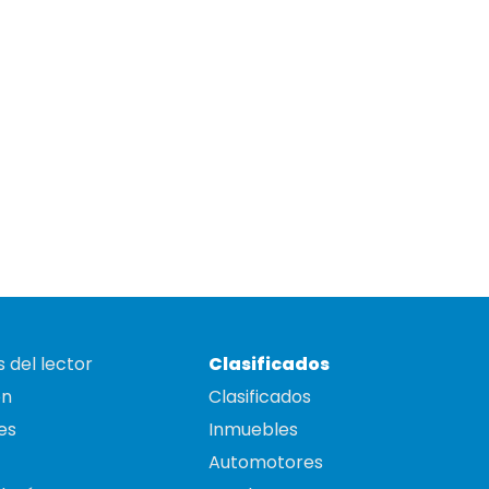
 del lector
Clasificados
on
Clasificados
es
Inmuebles
Automotores