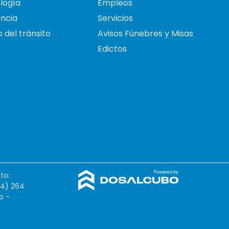
logía
Empleos
ncia
Servicios
 del tránsito
Avisos Fúnebres y Misas
Edictos
to:
54) 264
o -