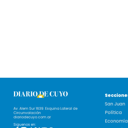
Seccione
San Juan
Av. Alem Sur 1639. Esquina Lateral de
Política
Circunvalación
diariodecuyo.com.ar
Economía
Siguenos en: