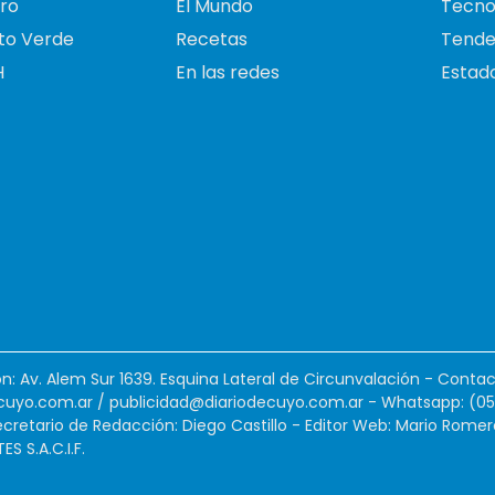
ro
El Mundo
Tecno
to Verde
Recetas
Tende
H
En las redes
Estado
ión: Av. Alem Sur 1639. Esquina Lateral de Circunvalación - Contac
cuyo.com.ar
/
publicidad@diariodecuyo.com.ar
-
Whatsapp: (0
cretario de Redacción: Diego Castillo - Editor Web: Mario Romer
 S.A.C.I.F.