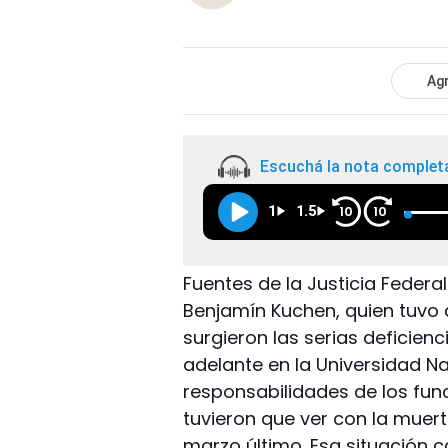
Agr
Escuchá la nota complet
1
1.5
10
10
Fuentes de la Justicia Federal
Benjamín Kuchen, quien tuvo 
surgieron las serias deficien
adelante en la Universidad N
responsabilidades de los fun
tuvieron que ver con la muer
marzo último. Esa situación 