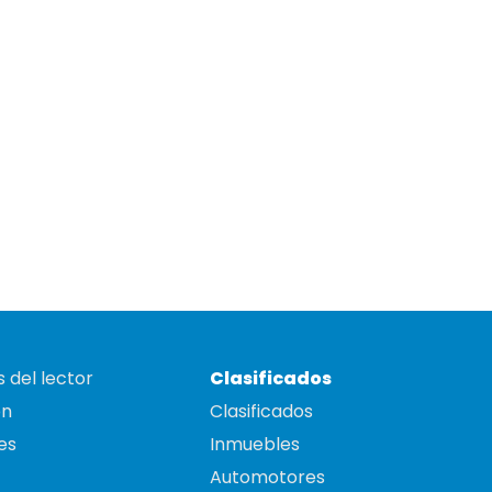
 del lector
Clasificados
on
Clasificados
es
Inmuebles
Automotores