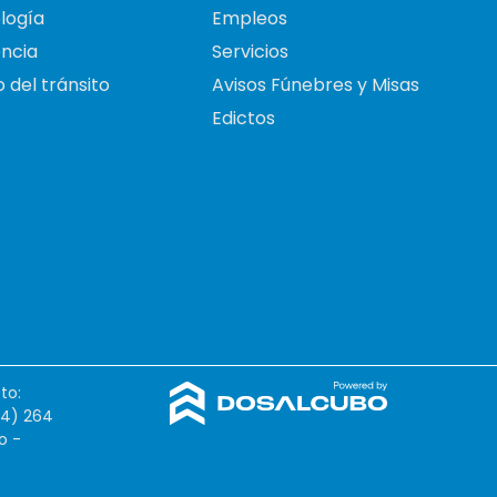
logía
Empleos
ncia
Servicios
 del tránsito
Avisos Fúnebres y Misas
Edictos
to:
54) 264
o -