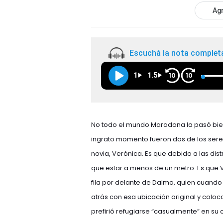
Agr
Escuchá la nota complet
1
1.5
10
10
No todo el mundo Maradona la pasó bien 
ingrato momento fueron dos de los sere
novia, Verónica. Es que debido a las di
que estar a menos de un metro. Es que 
fila por delante de Dalma, quien cuando
atrás con esa ubicación original y colo
prefirió refugiarse “casualmente” en su c