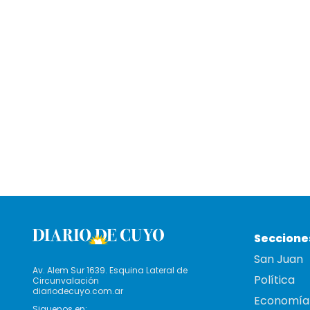
Seccione
San Juan
Av. Alem Sur 1639. Esquina Lateral de
Política
Circunvalación
diariodecuyo.com.ar
Economía
Siguenos en: