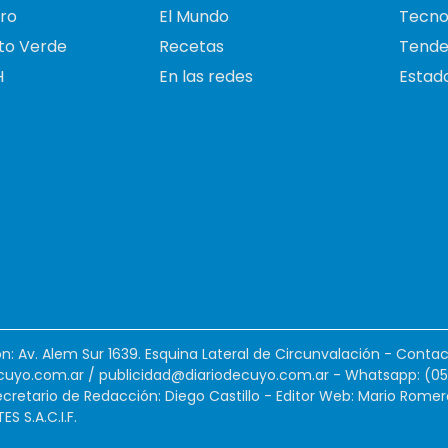
ro
El Mundo
Tecno
to Verde
Recetas
Tende
H
En las redes
Estado
ión: Av. Alem Sur 1639. Esquina Lateral de Circunvalación - Contac
cuyo.com.ar
/
publicidad@diariodecuyo.com.ar
-
Whatsapp: (0
cretario de Redacción: Diego Castillo - Editor Web: Mario Romer
 S.A.C.I.F.